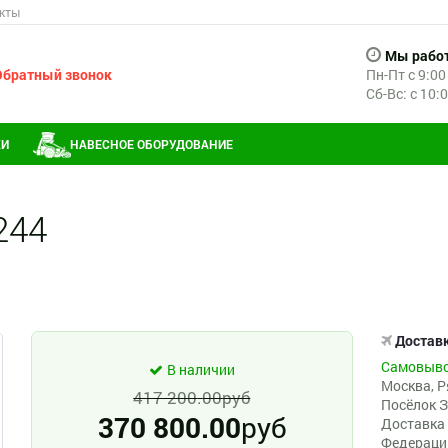
кты
Мы рабо
Обратный звонок
Пн-Пт с 9:00
Сб-Вс: с 10:
КИ
НАВЕСНОЕ ОБОРУДОВАНИЕ
244
Достав
Самовыво
В наличии
Москва, Р
417 200
.
00
руб
Посёлок З
370 800
.
00
руб
Доставка 
Федераци