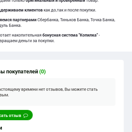
даем только
оригинальный и проверенный
товар.
держиваем клиентов
как до,так и после покупки.
яемся партнерами
Сбербанка, Тиньков Банка, Точка Банка,
уль Банка.
отает накопительная
бонусная система "Копилка"
-
вращаем деньги за покупки.
ы покупателей
(0)
астоящему времени нет отзывов, Вы можете стать
вым.
сать отзыв
и