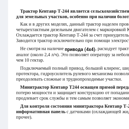
Трактор Кентавр Т-244 является сельскохозяйствен
для земельных участков, особенно при наличии болот
Как и в других моделях, данный трактор наделен пр
четырехтактным дизельным двигателем с маркировкой
Охлаждается трактор Кентавр Т-244 за счет принудител
Заводится трактор исключительно при помощи электрос
Не смотря на наличие
привода (4х4)
, расходует тра
аналог (около 2,4 л/ч). Это позволяет оператору за неб
чем 10 гектар.
Подключаемый полный привод, большой клиренс, ши
протектора, гидроусилитель рулевого механизма позво
преодолевать сложные и труднопроходимые участки.
Минитрактор Кентавр Т244 оснащен прямой передач
потерю мощности и защищает конструкцию от попадани
продлевает срок службы и тем самым позволяет экономи
Для контроля состояния минитрактора Кентавр Т-
информативная панель
с датчиками (охлаждающей жидк
прочее).