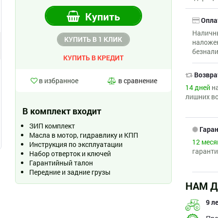
Купить
Опла
Наличны
КУПИТЬ В 1 КЛИК
наложе
безнали
КУПИТЬ В КРЕДИТ
Возвра
в избранное
в сравнение
14 дней
на
лишних в
В комплект входит
ЗИП комплект
Гара
Масла в мотор, гидравлику и КПП
12 меся
Инструкция по эксплуатации
гаранти
Набор отверток и ключей
Гарантийный талон
Передние и задние грузы
НАМ Д
9 л