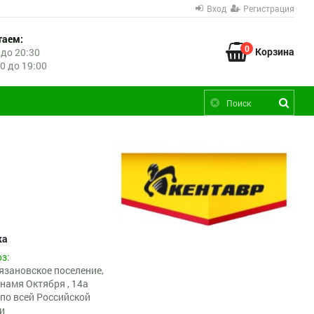
Вход
Регистрация
таем:
0
Корзина
 до 20:30
00 до 19:00
ка
з:
язановское поселение,
намя Октября , 14а
по всей Российской
и