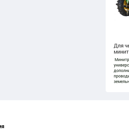
Для ч
минит
Минитра
универс
дополни
проводи
земельн
ия