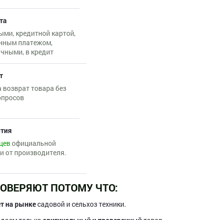
та
ми, кредитной картой,
нным платежом,
чными, в кредит
т
 возврат товара без
опросов
нтия
цев
официальной
и от производителя.
ОВЕРЯЮТ ПОТОМУ ЧТО:
ет на рынке
садовой и сельхоз техники.