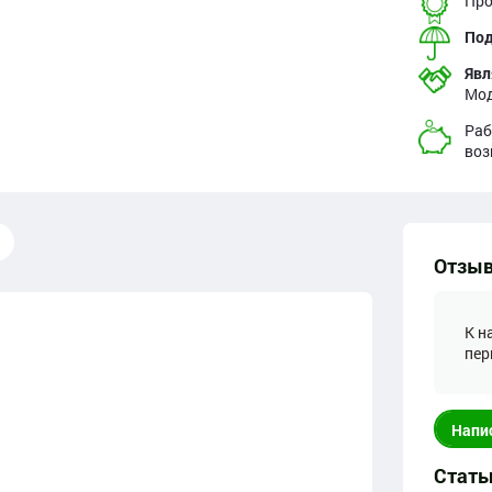
Про
Под
Явл
Мод
Раб
воз
Отзыв
К н
пер
Напи
Стать