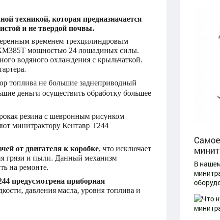
ной техникой, которая предназначается
истой и не твердой почвы.
оверенным временем трехцилиндровым
 КМ385Т мощностью 24 лошадиных силы.
ьного водяного охлаждения с крыльчаткой.
тартера.
ктор топлива не большие заднеприводный
ольшие деньги осуществить обработку большее
рокая резина с шевронным рисунком
ляют минитрактору Кентавр Т244
Самое
ей от двигателя к коробке
, что исключает
минит
я грязи и пыли. Данный механизм
В нашем
ть на ремонте.
минитра
244 предусмотрена приборная
оборудо
ости, давления масла, уровня топлива и