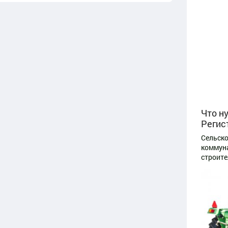
Что н
Регис
Сельско
коммуна
строите