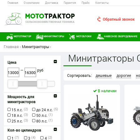
Главная
О компании
Доставка
Гарантия
Прайс
Контакты
Обратный звонок
МОТОТРАКТОР
МИНИТРАКТОРЫ
МОТОБЛОКИ
НАВЕСНОЕ ОБОРУДОВАНИЕ
Главная
›
Минитракторы
›
Минитракторы G
Цена
—
руб
Сортировать:
дешевые
дорогие
н
В наличии
Мощность для
минитракторов
(2)
(5)
15 л.с.
до 24 л.с.
(3)
(1)
18 л.с.
50 л.с.
(3)
(1)
25 л.с.
80 л.с.
Кол-во цилиндров
(7)
(4)
(2)
1
3
4