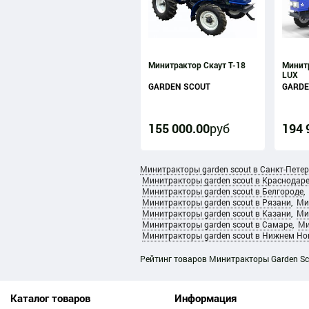
Минитрактор Скаут Т-18
Минитр
LUX
GARDEN SCOUT
GARDE
155 000
.
00
руб
194 
Минитракторы garden scout в Санкт-Петер
Минитракторы garden scout в Краснодар
Минитракторы garden scout в Белгороде
Минитракторы garden scout в Рязани
,
Ми
Минитракторы garden scout в Казани
,
Ми
Минитракторы garden scout в Самаре
,
Ми
Минитракторы garden scout в Нижнем Но
Рейтинг товаров
Минитракторы Garden Sc
Каталог товаров
Информация