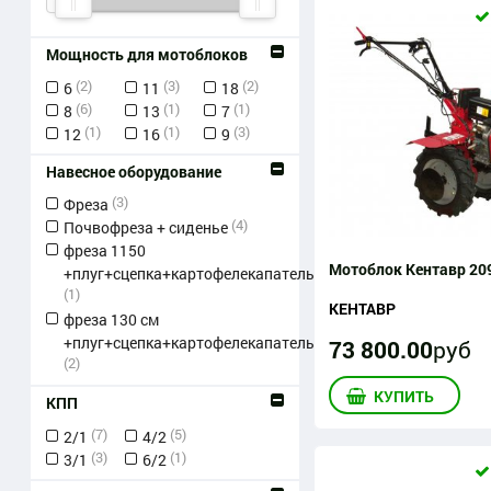
Мощность для мотоблоков
(2)
(3)
(2)
6
11
18
(6)
(1)
(1)
8
13
7
(1)
(1)
(3)
12
16
9
Навесное оборудование
(3)
Фреза
(4)
Почвофреза + сиденье
фреза 1150
Мотоблок Кентавр 20
+плуг+сцепка+картофелекапатель
(1)
КЕНТАВР
фреза 130 см
+плуг+сцепка+картофелекапатель
73 800
.
00
руб
(2)
КУПИТЬ
КПП
(7)
(5)
2/1
4/2
(3)
(1)
3/1
6/2