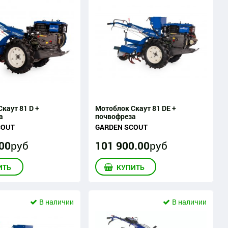
каут 81 D +
Мотоблок Скаут 81 DE +
а
почвофреза
COUT
GARDEN SCOUT
00
руб
101 900
.
00
руб
ИТЬ
КУПИТЬ
В наличии
В наличии