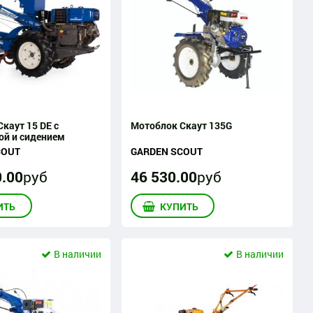
каут 15 DE с
Мотоблок Скаут 135G
ой и сидением
COUT
GARDEN SCOUT
0
.
00
руб
46 530
.
00
руб
ИТЬ
КУПИТЬ
В наличии
В наличии