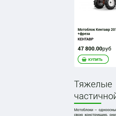
Мотоблок Кентавр 20
+фреза
КЕНТАВР
47 800
.
00
руб
КУПИТЬ
Тяжелые
частично
Мотоблоки – одноосные
свою конструкцию, он