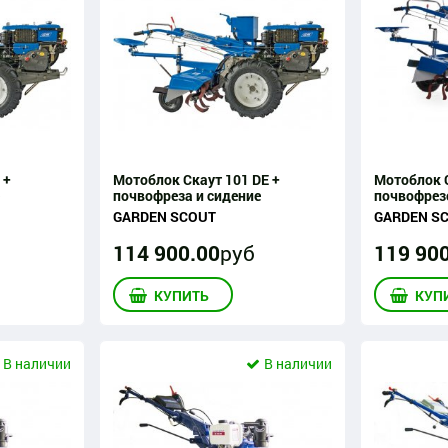
 +
Мотоблок Скаут 101 DE +
Мотоблок С
почвофреза и сидение
почвофрез
GARDEN SCOUT
GARDEN S
114 900
.
00
руб
119 90
КУПИТЬ
КУП
В наличии
В наличии