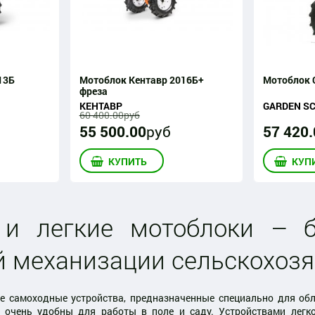
13Б
Мотоблок Кентавр 2016Б+
Мотоблок 
фреза
КЕНТАВР
GARDEN S
60 400
.
00
руб
55 500
.
00
руб
57 420
.
КУПИТЬ
КУП
 и легкие мотоблоки – 
й механизации сельскохозя
 самоходные устройства, предназначенные специально для обл
и очень удобны для работы в поле и саду. Устройствами легк