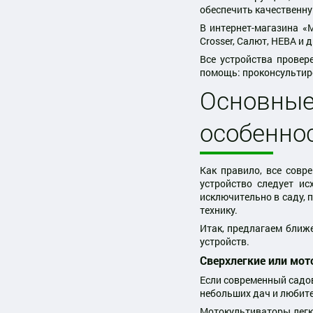
обеспечить качественн
В интернет-магазина «
Crosser, Салют, НЕВА и д
Все устройства провер
помощь: проконсультиро
Основны
особенно
Как правило, все совр
устройство следует ис
исключительно в саду, 
технику.
Итак, предлагаем ближе
устройств.
Сверхлегкие или мо
Если современный садов
небольших дач и любит
Мотокультиваторы легки