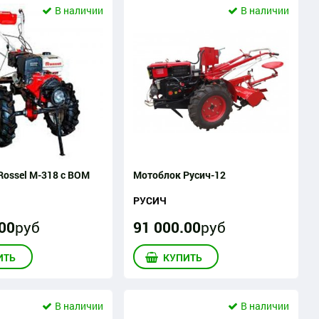
В наличии
В наличии
ossel М-318 с ВОМ
Мотоблок Русич-12
РУСИЧ
00
руб
91 000
.
00
руб
ИТЬ
КУПИТЬ
В наличии
В наличии