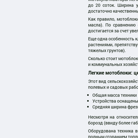
до 20 соток. Ширина 
достаточно качественны
Как правило, мотоблок
масла). По сравнению
достигается за счет уве
Еще одна особенность к
растениями, препятств
тяжелых грунтов).
Сколько стоит мотоблок
и коммунальных хозяйс
Легкие мотоблоки: ц
Этот вид сельскохозяйс
полевых и садовых раб
Общая масса техники в
Устройства оснащены 
Средняя ширина фрезы
Несмотря на относител
борозд (ввиду более га
Оборудована техника 
полным сгоранием топл