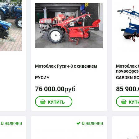
Мотоблок Русич-8 с сидением
Мотоблок С
почвофрез
РУСИЧ
GARDEN S
76 000
.
00
руб
85 900
.
КУПИТЬ
КУП
В наличии
В наличии