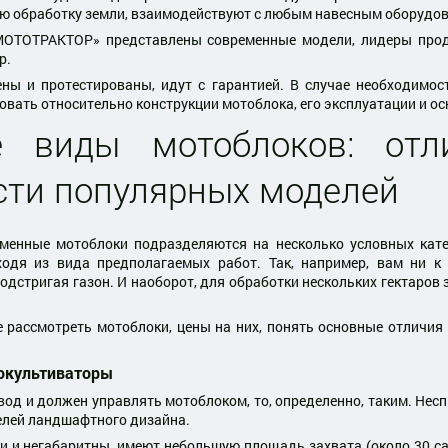
ую обработку земли, взаимодействуют с любым навесным оборудов
МОТОТРАКТОР» представлены современные модели, лидеры прода
р.
ены и протестированы, идут с гарантией. В случае необходимос
вать относительно конструкции мотоблока, его эксплуатации и ос
е виды мотоблоков: отл
сти популярных моделей
еменные мотоблоки подразделяются на несколько условных катег
ходя из вида предполагаемых работ. Так, например, вам ни к
подстригая газон. И наоборот, для обработки нескольких гектаро
 рассмотреть мотоблоки, цены на них, понять основные отличия
токультиваторы
од и должен управлять мотоблоком, то, определенно, таким. Несп
елей ландшафтного дизайна.
 и негабаритны, имеют небольшую площадь захвата (около 30 са