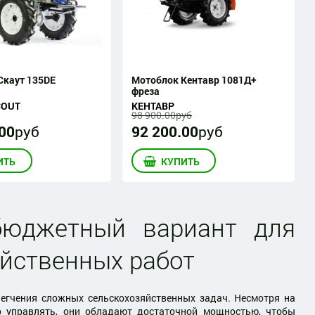
Скаут 135DE
Мотоблок Кентавр 1081Д+
фреза
COUT
КЕНТАВР
98 900
.
00
руб
00
руб
92 200
.
00
руб
ИТЬ
КУПИТЬ
бюджетный вариант для
йственных работ
егчения сложных сельскохозяйственных задач. Несмотря на
о управлять, они обладают достаточной мощностью, чтобы