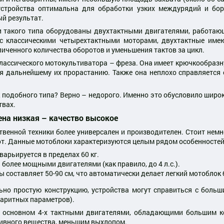
устройства оптимальна для обработки узких междурядий и бор
й результат.
и такого типа оборудованы двухтактными двигателями, работающ
 с классическими четырехтактными моторами, двухтактные име
личенного количества оборотов и уменьшения тактов за цикл.
лассического мотокультиватора – фреза. Она имеет крючкообразн
уя дальнейшему их прорастанию. Также она неплохо справляется
 подобного типа? Верно – недорого. Именно это обусловило широк
твах.
ена низкая – качество высокое
твенной техники более универсален и производителен. Стоит нем
от. Данные мотоблоки характеризуются целым рядом особенностей
арьируется в пределах 60 кг.
более мощными двигателями (как правило, до 4 л.с.).
 составляет 50-90 см, что автоматически делает легкий мотоблок
ьно простую конструкцию, устройства могут справиться с больш
баритных параметров).
в основном 4-х тактными двигателями, обладающими большим к
ивного вещества, меньшим выхлопом.