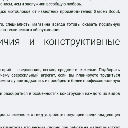
анием, чем и заслужили всеобщую любовь.
ж мотоблоков от известных производителей: Garden Scout,
ти, специалисты магазина всегда готовы оказать посильную
нов технического обслуживания.
ичия и конструктивные
орий – сверхлегкие, легкие, средние и тяжелые. Подбирать
 чему сверхсильный агрегат, если вы планируете трудиться
в земли лучше подкопить и приобрести более профессиональную
 и разобраться в особенностях конструкции каждого из видов
роста именно этот вид устройств популярен среди владельцев
нтиметров), что весьма удобно при работе на малых участках