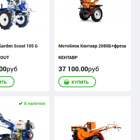
arden Scout 105 G
Мотоблок Кентавр 2080Б+фреза
COUT
КЕНТАВР
00
руб
37 100
.
00
руб
ИТЬ
КУПИТЬ
В наличии