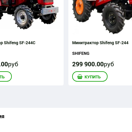
р Shifeng SF-244C
Минитрактор Shifeng SF-244
SHIFENG
.
00
руб
299 900
.
00
руб
ТЬ
КУПИТЬ
ия