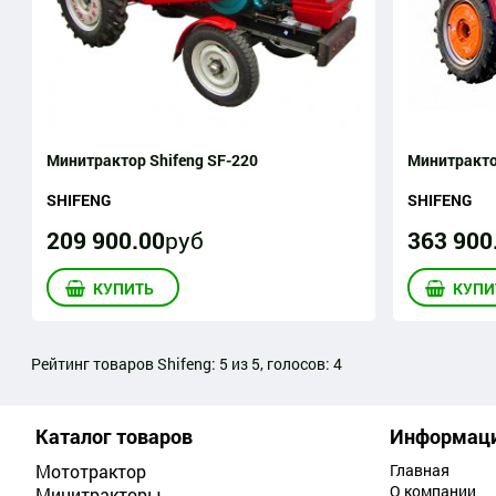
Минитрактор Shifeng SF-220
Минитракто
SHIFENG
SHIFENG
209 900
.
00
руб
363 900
КУПИТЬ
КУПИ
Рейтинг товаров
Shifeng
:
5
из
5
, голосов:
4
Каталог товаров
Информац
Мототрактор
Главная
О компании
Минитракторы