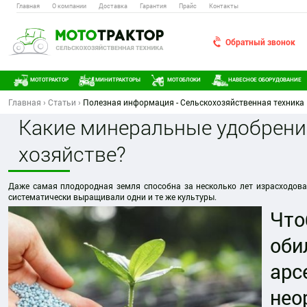
Главная
О компании
Доставка
Гарантия
Прайс
Контакты
Обратный звонок
МОТОТРАКТОР
МИНИТРАКТОРЫ
МОТОБЛОКИ
НАВЕСНОЕ ОБОРУДОВАНИЕ
Главная
›
Статьи
›
Полезная информация - Сельскохозяйственная техника |
Какие минеральные удобрени
хозяйстве?
Даже самая плодородная земля способна за несколько лет израсходоват
систематически выращивали одни и те же культуры.
Что
оби
ар
нео