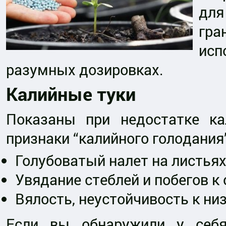
для
гра
исп
разумных дозировках.
Калийные туки
Показаны при недостатке ка
признаки “калийного голодания”
Голубоватый налет на листьях
Увядание стеблей и побегов к 
Вялость, неустойчивость к ни
Если вы обнаружили у себя